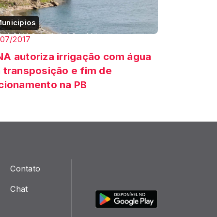
unicipios
/07/2017
A autoriza irrigação com água
 transposição e fim de
cionamento na PB
Contato
Chat