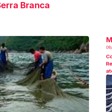
Serra Branca
M
08
Co
Re
at