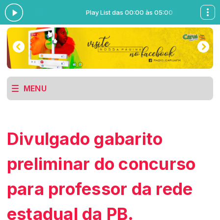
às 05:00
Play List das 00:00 às 05:00
MENU
Divulgado gabarito
preliminar do concurso
para professor da rede
estadual da PB.