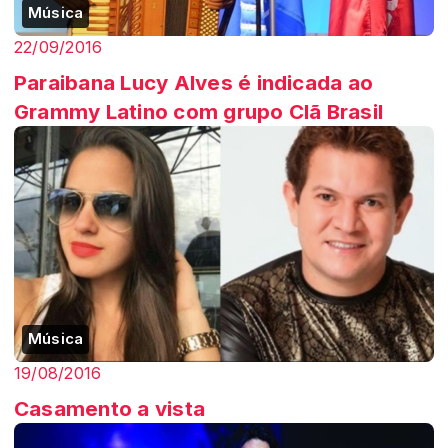
Música
22/09/2016
Paraibana Lucy Alves é indicada ao
Grammy Latino com grupo Clã Brasil
Música
19/08/2016
Casamento a vista