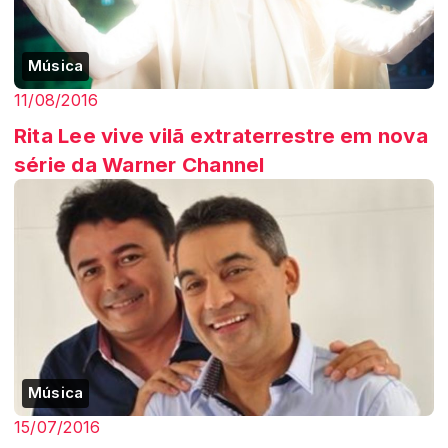
Música
11/08/2016
Rita Lee vive vilã extraterrestre em nova
série da Warner Channel
Música
15/07/2016