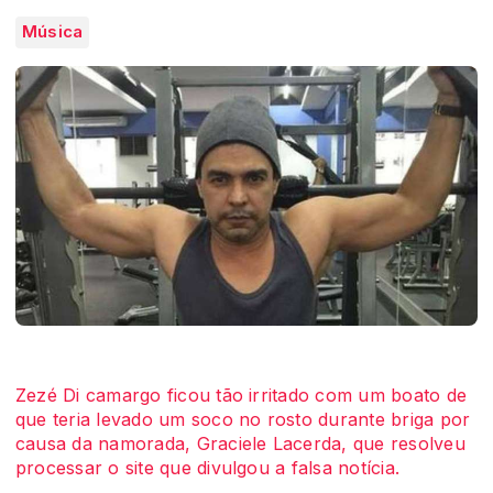
Música
Zezé Di camargo ficou tão irritado com um boato de
que teria levado um soco no rosto durante briga por
causa da namorada, Graciele Lacerda, que resolveu
processar o site que divulgou a falsa notícia.