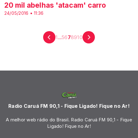
20 mil abelhas 'atacam' carro
24/05/2016 • 11:36
1
...
5
6
7
8
9
10
Radio Caruá FM 90,1 - Fique Ligado! Fique no Ar!
A melhor web rádio do Brasil. Radio Caruá FM 90,1 - Fique
Ligado! Fique no Ar!