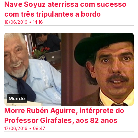
Nave Soyuz aterrissa com sucesso
com três tripulantes a bordo
18/06/2016 • 14:16
Mundo
Morre Rubén Aguirre, intérprete do
Professor Girafales, aos 82 anos
17/06/2016 • 08:47