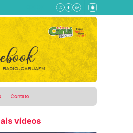
s
Contato
ais vídeos