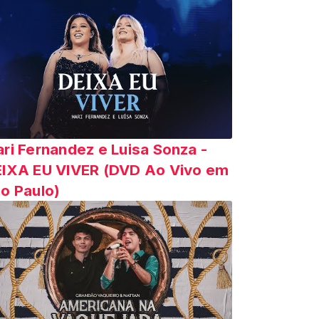
ri Fernandez e Luisa Sonza -
IXA EU VIVER (DVD Ao Vivo em
o Paulo)