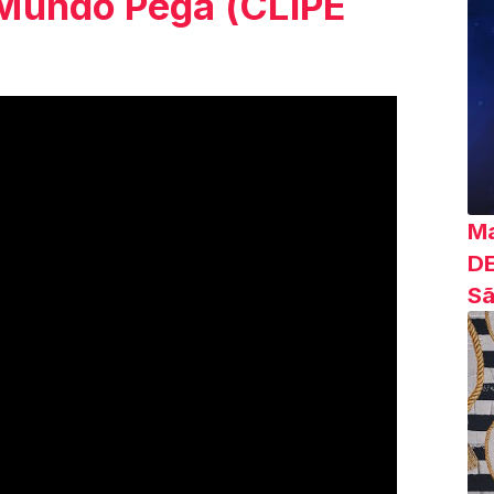
 Mundo Pega (CLIPE
Ma
DE
Sã