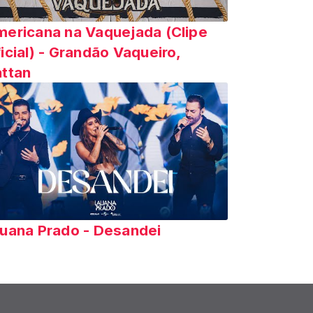
ericana na Vaquejada (Clipe
icial) - Grandão Vaqueiro,
ttan
uana Prado - Desandei