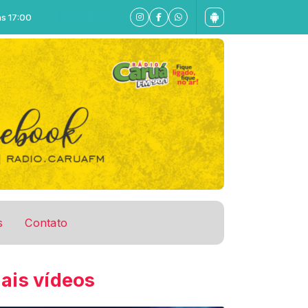
0
s
Contato
ais vídeos