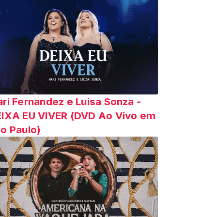
ri Fernandez e Luisa Sonza -
IXA EU VIVER (DVD Ao Vivo em
o Paulo)