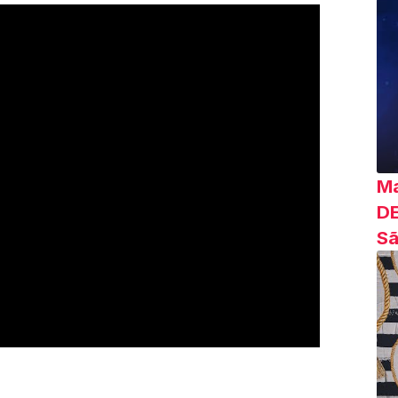
Ma
DE
Sã