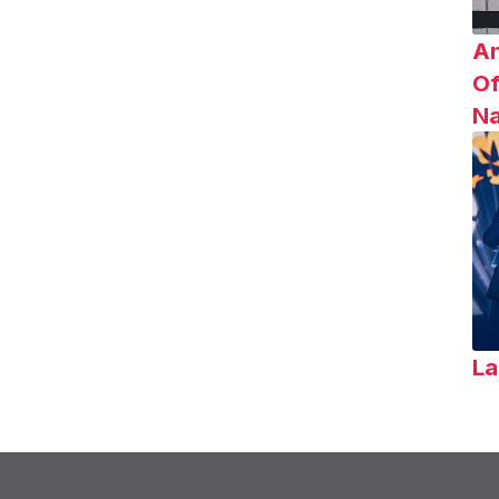
Am
Of
Na
La