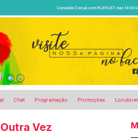
Conexão Caruá com PLAYLIST das 14:00 às 17:0
al
Chat
Programação
Promoções
Locutore
M
 Outra Vez