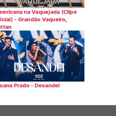
ericana na Vaquejada (Clipe
icial) - Grandão Vaqueiro,
ttan
uana Prado - Desandei