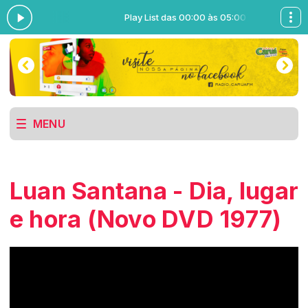
 às 05:00
Play List das 00:00 às 05:00
MENU
Luan Santana - Dia, lugar
e hora (Novo DVD 1977)