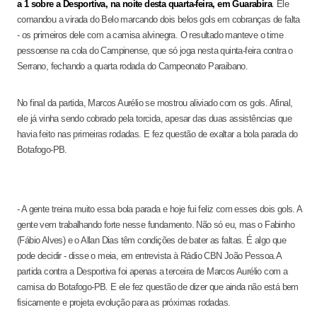
a 1 sobre a Desportiva, na noite desta quarta-feira, em Guarabira
. Ele
comandou a virada do Belo marcando dois belos gols em cobranças de falta
- os primeiros dele com a camisa alvinegra. O resultado manteve o time
pessoense na cola do Campinense, que só joga nesta quinta-feira contra o
Serrano, fechando a quarta rodada do Campeonato Paraibano.
No final da partida, Marcos Aurélio se mostrou aliviado com os gols. Afinal,
ele já vinha sendo cobrado pela torcida, apesar das duas assistências que
havia feito nas primeiras rodadas. E fez questão de exaltar a bola parada do
Botafogo-PB.
- A gente treina muito essa bola parada e hoje fui feliz com esses dois gols. A
gente vem trabalhando forte nesse fundamento. Não só eu, mas o Fabinho
(Fábio Alves) e o Allan Dias têm condições de bater as faltas. É algo que
pode decidir - disse o meia, em entrevista à Rádio CBN João Pessoa.
A
partida contra a Desportiva foi apenas a terceira de Marcos Aurélio com a
camisa do Botafogo-PB. E ele fez questão de dizer que ainda não está bem
fisicamente e projeta evolução para as próximas rodadas.