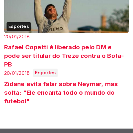
Esportes
20/01/2018
Rafael Copetti é liberado pelo DM e
pode ser titular do Treze contra o Bota-
PB
20/01/2018
Esportes
Zidane evita falar sobre Neymar, mas
solta: "Ele encanta todo o mundo do
futebol"