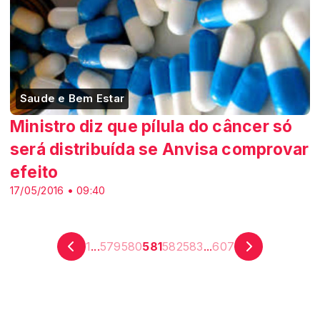
Saude e Bem Estar
Ministro diz que pílula do câncer só
será distribuída se Anvisa comprovar
efeito
17/05/2016 • 09:40
1
...
579
580
581
582
583
...
607