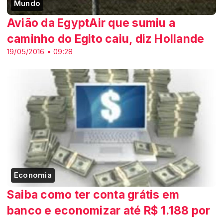
Mundo
Avião da EgyptAir que sumiu a
caminho do Egito caiu, diz Hollande
19/05/2016 • 09:28
Economia
Saiba como ter conta grátis em
banco e economizar até R$ 1.188 por